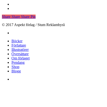
Share
Share
Share
Pin
© 2017 Aspekt förlag / Stum Reklambyrå
facebook
Close
Böcker
Menu
Författare
Illustratörer
Översättare
Om förlaget
Pendang
Shop
Blogg
facebook