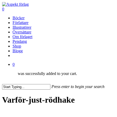
Skip
to
0
main
Menu
Böcker
content
Författare
Illustratörer
Översättare
Om förlaget
Pendang
Shop
Blogg
facebook
0
was successfully added to your cart.
Press enter to begin your search
Close
Search
Varför-just-rödhake