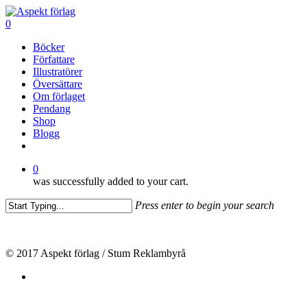
Skip
to
Close
0
main
Menu
Menu
Böcker
content
Författare
Illustratörer
Översättare
Om förlaget
Pendang
Shop
Blogg
facebook
0
was successfully added to your cart.
Press enter to begin your search
Close
Search
© 2017 Aspekt förlag / Stum Reklambyrå
facebook