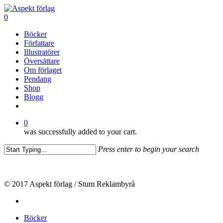
Skip
to
0
main
Menu
Böcker
content
Författare
Illustratörer
Översättare
Om förlaget
Pendang
Shop
Blogg
facebook
0
was successfully added to your cart.
Press enter to begin your search
Close
Search
© 2017 Aspekt förlag / Stum Reklambyrå
facebook
Close
Böcker