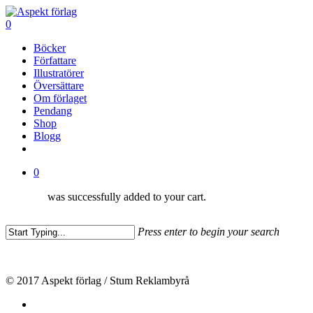
Skip
to
Close
0
main
Menu
Menu
Böcker
content
Författare
Illustratörer
Översättare
Om förlaget
Pendang
Shop
Blogg
facebook
0
was successfully added to your cart.
Press enter to begin your search
Close
Search
© 2017 Aspekt förlag / Stum Reklambyrå
facebook