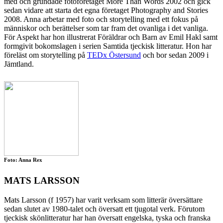
med och grundade fotoföretaget More Than Words 2002 och gick
sedan vidare att starta det egna företaget Photography and Stories
2008. Anna arbetar med foto och storytelling med ett fokus på
människor och berättelser som tar fram det ovanliga i det vanliga.
För Aspekt har hon illustrerat Föräldrar och Barn av Emil Hakl samt
formgivit bokomslagen i serien Samtida tjeckisk litteratur. Hon har
föreläst om storytelling på
TEDx Östersund
och bor sedan 2009 i
Jämtland.
Foto: Anna Rex
MATS LARSSON
Mats Larsson (f 1957) har varit verksam som litterär översättare
sedan slutet av 1980-talet och översatt ett tjugotal verk. Förutom
tjeckisk skönlitteratur har han översatt engelska, tyska och franska