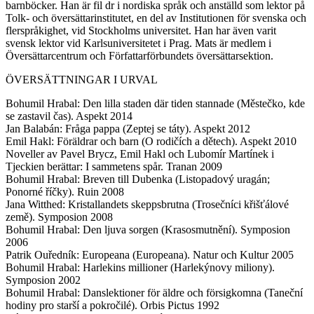
barnböcker. Han är fil dr i nordiska språk och anställd som lektor på
Tolk- och översättarinstitutet, en del av Institutionen för svenska och
flerspråkighet, vid Stockholms universitet. Han har även varit
svensk lektor vid Karlsuniversitetet i Prag. Mats är medlem i
Översättarcentrum och Författarförbundets översättarsektion.
ÖVERSÄTTNINGAR I URVAL
Bohumil Hrabal: Den lilla staden där tiden stannade (Městečko, kde
se zastavil čas). Aspekt 2014
Jan Balabán: Fråga pappa (Zeptej se táty). Aspekt 2012
Emil Hakl: Föräldrar och barn (O rodičích a dětech). Aspekt 2010
Noveller av Pavel Brycz, Emil Hakl och Lubomír Martínek i
Tjeckien berättar: I sammetens spår. Tranan 2009
Bohumil Hrabal: Breven till Dubenka (Listopadový uragán;
Ponorné říčky). Ruin 2008
Jana Witthed: Kristallandets skeppsbrutna (Trosečníci křišťálové
země). Symposion 2008
Bohumil Hrabal: Den ljuva sorgen (Krasosmutnění). Symposion
2006
Patrik Ouředník: Europeana (Europeana). Natur och Kultur 2005
Bohumil Hrabal: Harlekins millioner (Harlekýnovy miliony).
Symposion 2002
Bohumil Hrabal: Danslektioner för äldre och försigkomna (Taneční
hodiny pro starší a pokročilé). Orbis Pictus 1992