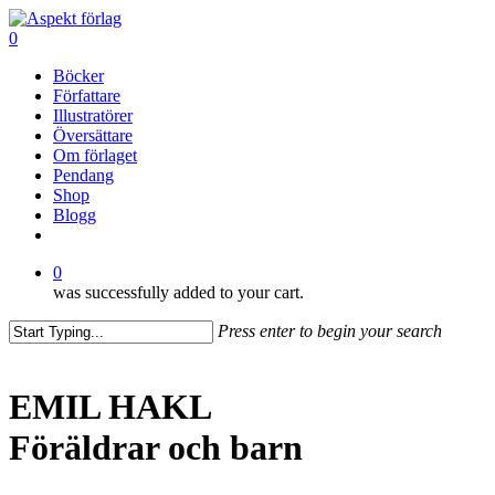
Skip
to
0
main
Menu
Böcker
content
Författare
Illustratörer
Översättare
Om förlaget
Pendang
Shop
Blogg
facebook
0
was successfully added to your cart.
Press enter to begin your search
Close
Search
EMIL HAKL
Föräldrar och barn