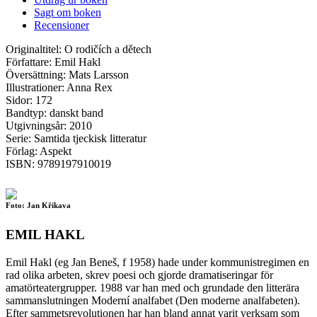
Sagt om boken
Recensioner
Originaltitel: O rodičích a dětech
Författare: Emil Hakl
Översättning: Mats Larsson
Illustrationer: Anna Rex
Sidor: 172
Bandtyp: danskt band
Utgivningsår: 2010
Serie: Samtida tjeckisk litteratur
Förlag: Aspekt
ISBN: 9789197910019
Foto: Jan Křikava
EMIL HAKL
Emil Hakl (eg Jan Beneš, f 1958) hade under kommunistregimen en
rad olika arbeten, skrev poesi och gjorde dramatiseringar för
amatörteatergrupper. 1988 var han med och grundade den litterära
sammanslutningen Moderní analfabet (Den moderne analfabeten).
Efter sammetsrevolutionen har han bland annat varit verksam som