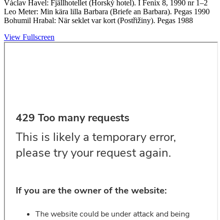
Václav Havel: Fjällhotellet (Horský hotel). I Fenix 8, 1990 nr 1–2
Leo Meter: Min kära lilla Barbara (Briefe an Barbara). Pegas 1990
Bohumil Hrabal: När seklet var kort (Postřižiny). Pegas 1988
View Fullscreen