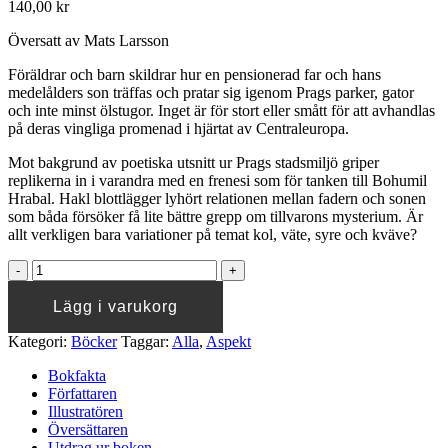
140,00
kr
Översatt av Mats Larsson
Föräldrar och barn skildrar hur en pensionerad far och hans
medelålders son träffas och pratar sig igenom Prags parker, gator
och inte minst ölstugor. Inget är för stort eller smått för att avhandlas
på deras vingliga promenad i hjärtat av Centraleuropa.
Mot bakgrund av poetiska utsnitt ur Prags stadsmiljö griper
replikerna in i varandra med en frenesi som för tanken till Bohumil
Hrabal. Hakl blottlägger lyhört relationen mellan fadern och sonen
som båda försöker få lite bättre grepp om tillvarons mysterium. Är
allt verkligen bara variationer på temat kol, väte, syre och kväve?
EMIL
HAKL
Föräldrar
Lägg i varukorg
och
barn
Kategori:
Böcker
Taggar:
Alla
,
Aspekt
quantity
Bokfakta
Författaren
Illustratören
Översättaren
Utdrag ur boken