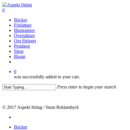
Skip
to
0
main
Menu
Böcker
content
Författare
Illustratörer
Översättare
Om förlaget
Pendang
Shop
Blogg
facebook
0
was successfully added to your cart.
Press enter to begin your search
Close
Search
© 2017 Aspekt förlag / Stum Reklambyrå
facebook
Close
Böcker