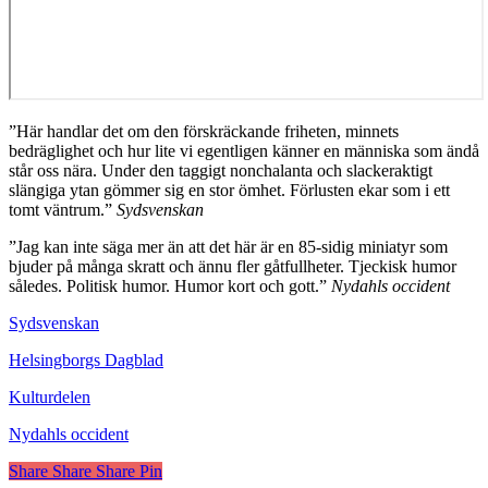
”Här handlar det om den förskräckande friheten, minnets
bedräglighet och hur lite vi egentligen känner en människa som ändå
står oss nära. Under den taggigt nonchalanta och slackeraktigt
slängiga ytan gömmer sig en stor ömhet. Förlusten ekar som i ett
tomt väntrum.”
Sydsvenskan
”Jag kan inte säga mer än att det här är en 85-sidig miniatyr som
bjuder på många skratt och ännu fler gåtfullheter. Tjeckisk humor
således. Politisk humor. Humor kort och gott.”
Nydahls occident
Sydsvenskan
Helsingborgs Dagblad
Kulturdelen
Nydahls occident
Share
Share
Share
Pin