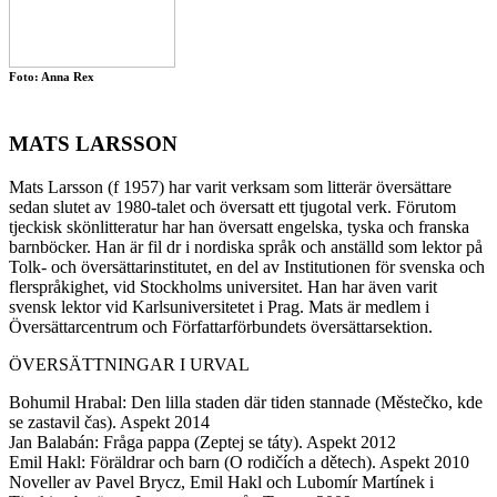
Foto: Anna Rex
MATS LARSSON
Mats Larsson (f 1957) har varit verksam som litterär översättare
sedan slutet av 1980-talet och översatt ett tjugotal verk. Förutom
tjeckisk skönlitteratur har han översatt engelska, tyska och franska
barnböcker. Han är fil dr i nordiska språk och anställd som lektor på
Tolk- och översättarinstitutet, en del av Institutionen för svenska och
flerspråkighet, vid Stockholms universitet. Han har även varit
svensk lektor vid Karlsuniversitetet i Prag. Mats är medlem i
Översättarcentrum och Författarförbundets översättarsektion.
ÖVERSÄTTNINGAR I URVAL
Bohumil Hrabal: Den lilla staden där tiden stannade (Městečko, kde
se zastavil čas). Aspekt 2014
Jan Balabán: Fråga pappa (Zeptej se táty). Aspekt 2012
Emil Hakl: Föräldrar och barn (O rodičích a dětech). Aspekt 2010
Noveller av Pavel Brycz, Emil Hakl och Lubomír Martínek i