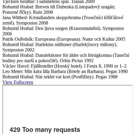
Tjeckien berättar: I sammetens spår. Tranan 2009
Bohumil Hrabal: Breven till Dubenka (Listopadový uragán;
Ponorné říčky). Ruin 2008
Jana Witthed: Kristallandets skeppsbrutna (Trosečníci křišťálové
země). Symposion 2008
Bohumil Hrabal: Den ljuva sorgen (Krasosmutnění). Symposion
2006
Patrik Ouředník: Europeana (Europeana). Natur och Kultur 2005
Bohumil Hrabal: Harlekins millioner (Harlekýnovy miliony).
Symposion 2002
Bohumil Hrabal: Danslektioner för äldre och försigkomna (Taneční
hodiny pro starší a pokročilé). Orbis Pictus 1992
Václav Havel: Fjällhotellet (Horský hotel). I Fenix 8, 1990 nr 1–2
Leo Meter: Min kära lilla Barbara (Briefe an Barbara). Pegas 1990
Bohumil Hrabal: När seklet var kort (Postřižiny). Pegas 1988
View Fullscreen