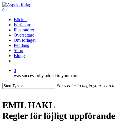
Skip
to
0
main
Menu
Böcker
content
Författare
Illustratörer
Översättare
Om förlaget
Pendang
Shop
Blogg
facebook
0
was successfully added to your cart.
Press enter to begin your search
Close
Search
EMIL HAKL
Regler för löjligt uppförande