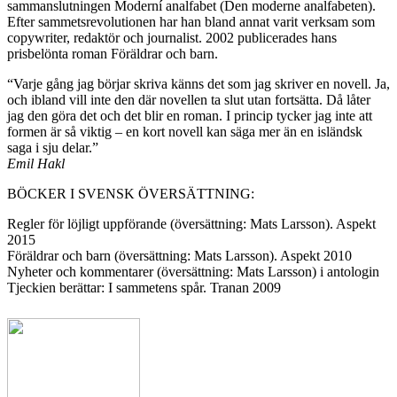
sammanslutningen Moderní analfabet (Den moderne analfabeten).
Efter sammetsrevolutionen har han bland annat varit verksam som
copywriter, redaktör och journalist. 2002 publicerades hans
prisbelönta roman Föräldrar och barn.
“Varje gång jag börjar skriva känns det som jag skriver en novell. Ja,
och ibland vill inte den där novellen ta slut utan fortsätta. Då låter
jag den göra det och det blir en roman. I princip tycker jag inte att
formen är så viktig – en kort novell kan säga mer än en isländsk
saga i sju delar.”
Emil Hakl
BÖCKER I SVENSK ÖVERSÄTTNING:
Regler för löjligt uppförande (översättning: Mats Larsson). Aspekt
2015
Föräldrar och barn (översättning: Mats Larsson). Aspekt 2010
Nyheter och kommentarer (översättning: Mats Larsson) i antologin
Tjeckien berättar: I sammetens spår. Tranan 2009