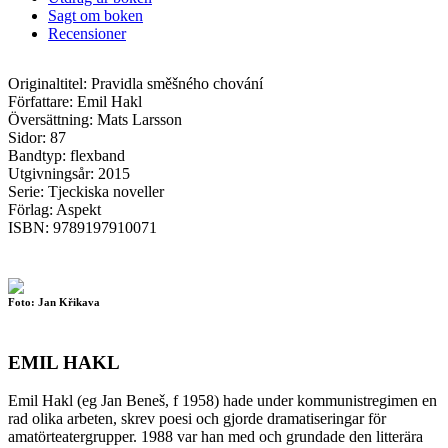
Sagt om boken
Recensioner
Originaltitel: Pravidla směšného chování
Författare: Emil Hakl
Översättning: Mats Larsson
Sidor: 87
Bandtyp: flexband
Utgivningsår: 2015
Serie: Tjeckiska noveller
Förlag: Aspekt
ISBN: 9789197910071
Foto: Jan Křikava
EMIL HAKL
Emil Hakl (eg Jan Beneš, f 1958) hade under kommunistregimen en
rad olika arbeten, skrev poesi och gjorde dramatiseringar för
amatörteatergrupper. 1988 var han med och grundade den litterära