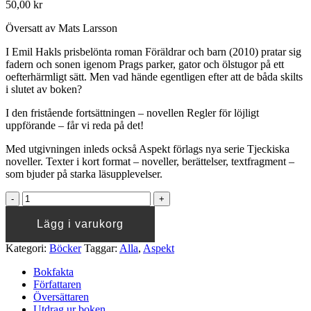
50,00
kr
Översatt av Mats Larsson
I Emil Hakls prisbelönta roman Föräldrar och barn (2010) pratar sig
fadern och sonen igenom Prags parker, gator och ölstugor på ett
oefterhärmligt sätt. Men vad hände egentligen efter att de båda skilts
i slutet av boken?
I den fristående fortsättningen – novellen Regler för löjligt
uppförande – får vi reda på det!
Med utgivningen inleds också Aspekt förlags nya serie Tjeckiska
noveller. Texter i kort format – noveller, berättelser, textfragment –
som bjuder på starka läsupplevelser.
EMIL
HAKL
Regler
Lägg i varukorg
för
löjligt
Kategori:
Böcker
Taggar:
Alla
,
Aspekt
uppförande
quantity
Bokfakta
Författaren
Översättaren
Utdrag ur boken