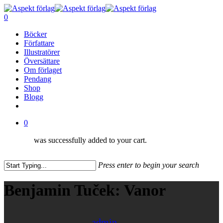
Skip
to
0
main
Menu
Böcker
content
Författare
Illustratörer
Översättare
Om förlaget
Pendang
Shop
Blogg
facebook
0
was successfully added to your cart.
Press enter to begin your search
Close
Search
Benjamin Tuček: Vanor
admin