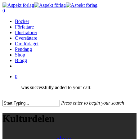
Skip
to
0
main
Menu
Böcker
content
Författare
Illustratörer
Översättare
Om förlaget
Pendang
Shop
Blogg
facebook
0
was successfully added to your cart.
Press enter to begin your search
Close
Search
Kulturdelen
admin