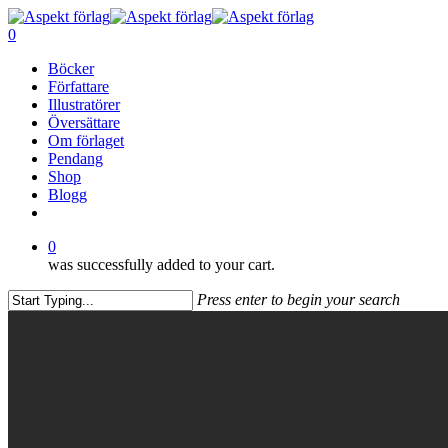
Skip
to
0
main
Menu
Böcker
content
Författare
Illustratörer
Översättare
Om förlaget
Pendang
Shop
Blogg
facebook
0
was successfully added to your cart.
Press enter to begin your search
Close
Search