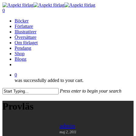
Skip
to
0
main
Menu
Böcker
content
Författare
Illustratörer
Översättare
Om förlaget
Pendang
Shop
Blogg
facebook
0
was successfully added to your cart.
Press enter to begin your search
Close
Search
Provläs
admin
maj 2, 2011